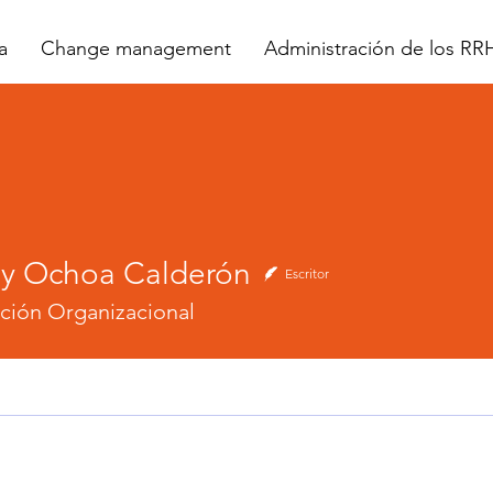
a
Change management
Administración de los R
y Ochoa Calderón
Escritor
ción Organizacional