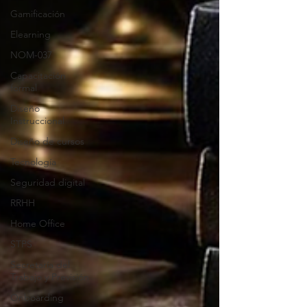
Gamificación
Elearning
NOM-037
Capacitación
formal
Diseño
Instruccional
Diseño de cursos
Tecnología
Seguridad digital
RRHH
Home Office
STPS
Secretaría del
Trabajo y Previsión
Onboarding