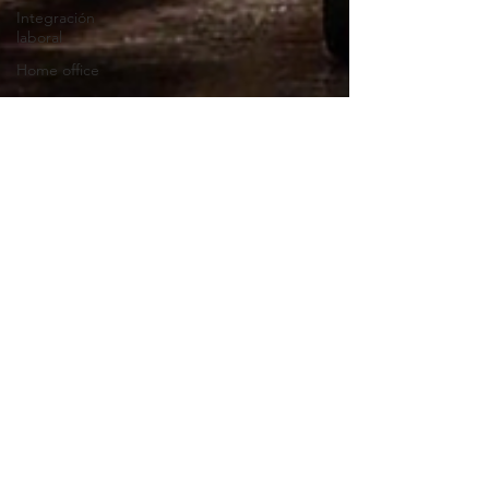
Integración
laboral
Home office
NOM-037
STPS
reclutamiento
CV digital
ROI
Retorno de
Inversión
Nómina
Tecnología
RRHH
Excel
Runa
Microsoft 365