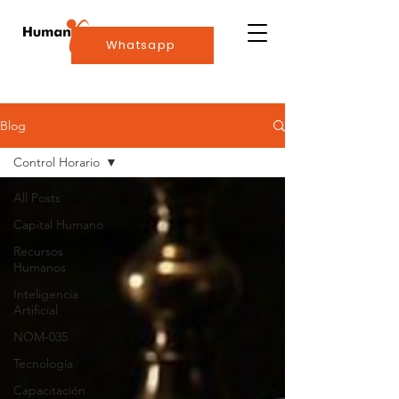
Whatsapp
Blog
Control Horario
All Posts
Capital Humano
Recursos
Humanos
Inteligencia
Artificial
NOM-035
Tecnología
Capacitación