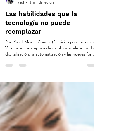
Yareli Mayen Chávez
9 jul
3 min de lectura
Las habilidades que la
tecnología no puede
reemplazar
Por: Yareli Mayen Chávez (Servicios profesionales)
Vivimos en una época de cambios acelerados. La
digitalización, la automatización y las nuevas formas
de trabajo están transformando la manera en que
las organizaciones operan y se adaptan a los
desafíos del entorno. Sin embargo, en medio de
esta evolución constante, hay algo que sigue
marcando una diferencia fundamental: las
habilidades humanas. Aunque la tecnología es
capaz de optimizar procesos, analizar información
y autom