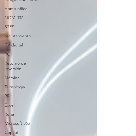
Home office
NOM-037
STPS
reclutamiento
CV digital
ROI
Retorno de
Inversión
Nómina
Tecnología
RRHH
Excel
Runa
Microsoft 365
Copilot