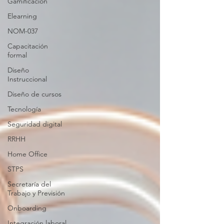
Gamificación
Elearning
NOM-037
Capacitación
formal
Diseño
Instruccional
Diseño de cursos
Tecnología
Seguridad digital
RRHH
Home Office
STPS
Secretaría del
Trabajo y Previsión
Onboarding
Integración laboral