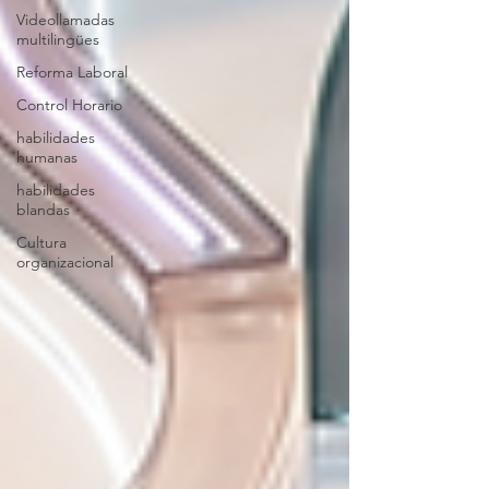
Videollamadas
multilingües
Reforma Laboral
Control Horario
habilidades
humanas
habilidades
blandas
Cultura
organizacional